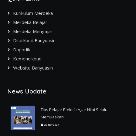
Kurikulum Merdeka
Merdeka Belajar
Merdeka Mengajar
Disdikbud Banyuasin
Dapodik
Kemendikbud
Website Banyuasin
News Update
Tips Belajar Efektif : Agar Nilai Selalu
Memuaskan
22 Nov 2024