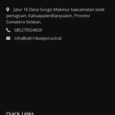
Jalur 16 Desa Songo Makmur kaecamatan selat
penuguan, KabuapatenBanyuasin, Provinsi
Sumatera Selatan,
085279504929
info@sdn14selpen.sch.id
Quick Links